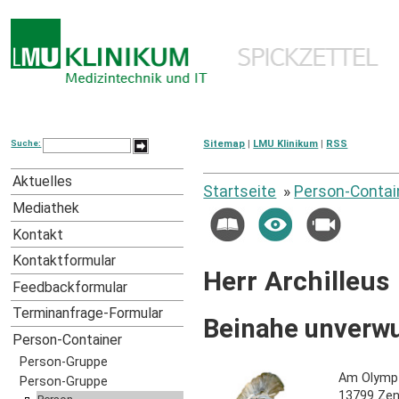
Suche:
Sitemap
|
LMU Klinikum
|
RSS
Aktuelles
Startseite
»
Person-Contai
Mediathek
Kontakt
Kontaktformular
Herr Archilleus
Feedbackformular
Terminanfrage-Formular
Beinahe unverw
Person-Container
Person-Gruppe
Am Olymp
Person-Gruppe
13799 Zen